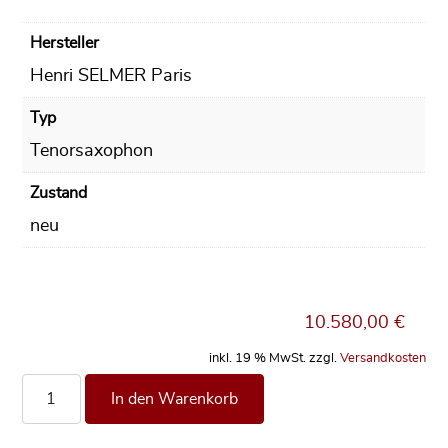
Hersteller
Henri SELMER Paris
Typ
Tenorsaxophon
Zustand
neu
10.580,00
€
inkl. 19 % MwSt.
zzgl.
Versandkosten
**Vorrätig** Tenorsaxophon Henri SELMER Paris SUPREME,
In den Warenkorb