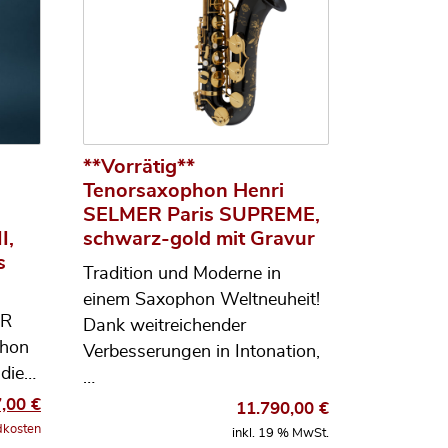
**Vorrätig**
Tenorsaxophon Henri
SELMER Paris SUPREME,
I,
schwarz-gold mit Gravur
s
Tradition und Moderne in
einem Saxophon Weltneuheit!
ER
Dank weitreichender
chon
Verbesserungen in Intonation,
 die…
…
ünglicher Preis war: 5.950,00 €
Aktueller Preis ist: 5.117,00 €.
7,00
€
11.790,00
€
dkosten
inkl. 19 % MwSt.