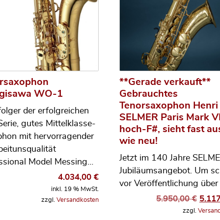
rsaxophon
**Gerade verkauft**
agisawa WO-1
Gebrauchtes
Tenorsaxophon Henri
olger der erfolgreichen
SELMER Paris Mark VI
erie, gutes Mittelklasse-
hoch-F#, sieht fast au
hon mit hervorragender
wie neu!
beitunsqualität
Jetzt im 140 Jahre SELM
ssional Model Messing…
Jubiläumsangebot. Um s
4.034,00
€
vor Veröffentlichung über
inkl. 19 % MwSt.
Urspr
5.950,00
€
5.11
zzgl.
Versandkosten
zzgl.
Versan