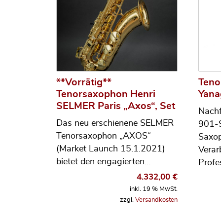
**Vorrätig**
Teno
Tenorsaxophon Henri
Yan
SELMER Paris „Axos“, Set
Nachf
Das neu erschienene SELMER
901-S
Tenorsaxophon „AXOS“
Saxop
(Market Launch 15.1.2021)
Verar
bietet den engagierten…
Profe
4.332,00
€
inkl. 19 % MwSt.
zzgl.
Versandkosten