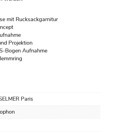
se mit Rucksackgarnitur
ncept
Aufnahme
und Projektion
t S-Bogen Aufnahme
Klemmring
 SELMER Paris
xophon