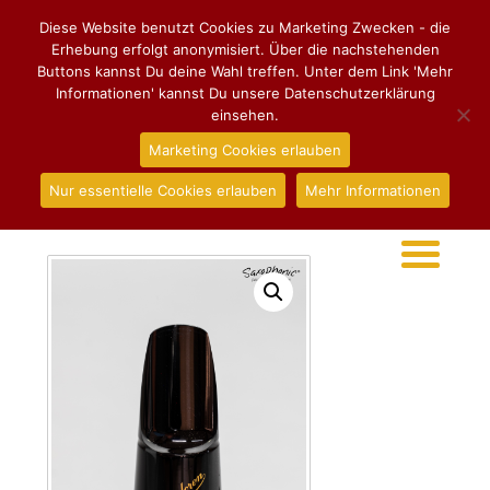
Diese Website benutzt Cookies zu Marketing Zwecken - die
Erhebung erfolgt anonymisiert. Über die nachstehenden
Buttons kannst Du deine Wahl treffen. Unter dem Link 'Mehr
Informationen' kannst Du unsere Datenschutzerklärung
einsehen.
Marketing Cookies erlauben
Nur essentielle Cookies erlauben
Mehr Informationen
Start
/
Mundstücke
/
Tenorsaxophon
/ Mundstück
Vandoren Optimum für Tenorsaxophon, TL5