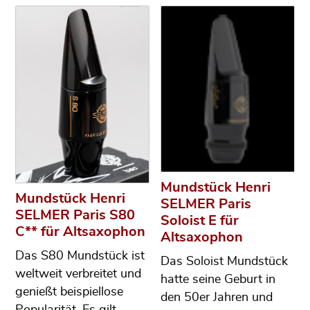
Mundstück Henri
Mundstück Henri
SELMER Paris
SELMER Paris S80
Soloist E für
C** für Altsaxophon
Altsaxophon
Das S80 Mundstück ist
Das Soloist Mundstück
weltweit verbreitet und
hatte seine Geburt in
genießt beispiellose
den 50er Jahren und