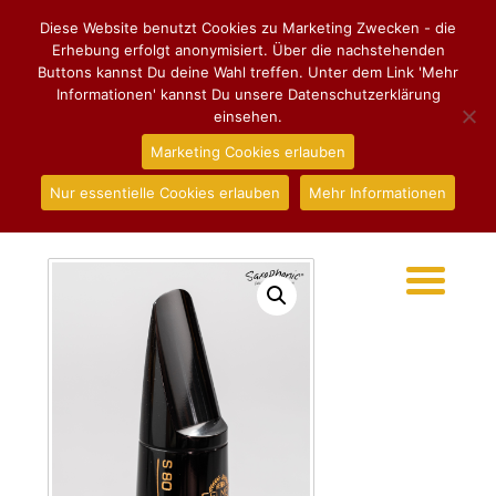
Diese Website benutzt Cookies zu Marketing Zwecken - die
Erhebung erfolgt anonymisiert. Über die nachstehenden
Buttons kannst Du deine Wahl treffen. Unter dem Link 'Mehr
Informationen' kannst Du unsere Datenschutzerklärung
einsehen.
Marketing Cookies erlauben
Nur essentielle Cookies erlauben
Mehr Informationen
Start
/
Mundstücke
/
Baritonsaxphon
/ Mundstück Henri
SELMER Paris S80 E für Baritonsaxophon