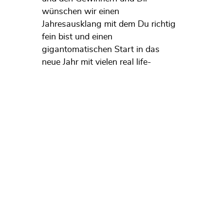
wünschen wir einen
Jahresausklang mit dem Du richtig
fein bist und einen
gigantomatischen Start in das
neue Jahr mit vielen real life-
saxophonistischen Momenten.
Du bist bei uns immer herzlich
willkommen!
Die Gewinner sind:
Dorothea – 74348 Lauffen am
Neckar
Falko – 30916 Isernhagen
Werner – 90459 Nürnberg