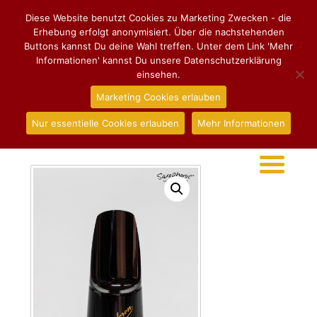
Diese Website benutzt Cookies zu Marketing Zwecken - die
Erhebung erfolgt anonymisiert. Über die nachstehenden
Buttons kannst Du deine Wahl treffen. Unter dem Link 'Mehr
Informationen' kannst Du unsere Datenschutzerklärung
einsehen.
Marketing Cookies erlauben
Nur essentielle Cookies erlauben
Mehr Informationen
Start
/
Mundstücke
/
Sopransaxophon
/ Mundstück
Vandoren Optimum für Sopransaxophon, SL3