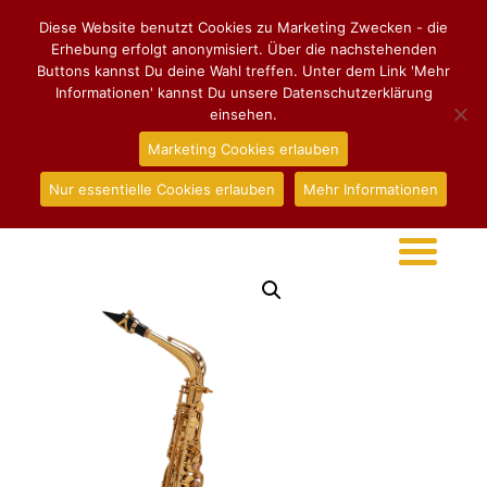
Diese Website benutzt Cookies zu Marketing Zwecken - die
Erhebung erfolgt anonymisiert. Über die nachstehenden
Buttons kannst Du deine Wahl treffen. Unter dem Link 'Mehr
Informationen' kannst Du unsere Datenschutzerklärung
einsehen.
Marketing Cookies erlauben
Nur essentielle Cookies erlauben
Mehr Informationen
Start
/
Altsaxophon
/ Altsaxophon Henri SELMER Paris
Super Action 80 II, Goldlack mit Gravur, Set