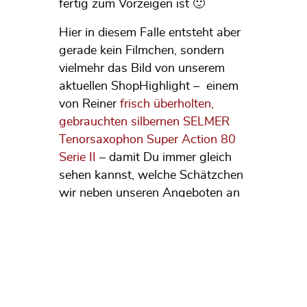
fertig zum Vorzeigen ist 🙂
Hier in diesem Falle entsteht aber
gerade kein Filmchen, sondern
vielmehr das Bild von unserem
aktuellen ShopHighlight – einem
von Reiner
frisch überholten,
gebrauchten silbernen SELMER
Tenorsaxophon Super Action 80
Serie II
– damit Du immer gleich
sehen kannst, welche Schätzchen
wir neben unseren Angeboten an
neuen Saxophonen und Zubehör,
gerade in unserem store für Dich
bereit haben.
Wenn Du mehr Infos zu unserem
derzeitigen ShopHighlight haben