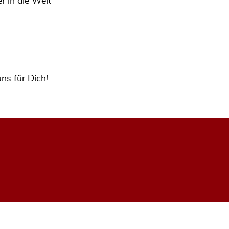
r in die Welt
ns für Dich!