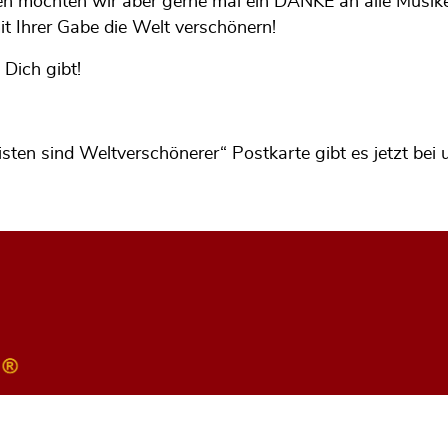
len möchten wir aber gerne mal ein DANKE an alle Musike
it Ihrer Gabe die Welt verschönern!
 Dich gibt!
ten sind Weltverschönerer“ Postkarte gibt es jetzt bei u