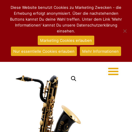
Diese Website benutzt Cookies zu Marketing Zwecken - die
Erhebung erfolgt anonymisiert. Über die nachstehenden
Buttons kannst Du deine Wahl treffen. Unter dem Link 'Mehr
Informationen' kannst Du unsere Datenschutzerklärung
einsehen.
Marketing Cookies erlauben
Nur essentielle Cookies erlauben
Mehr Informationen
Start
/
Baritonsaxophon
/ Baritonsaxophon Henri
SELMER Paris Serie III, schwarz mit Gravur, Set